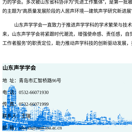
力的学会。多次被山东省科协评为“先进工作集体”，是第一批被
的主题为“高质量发展阶段的人居声环境—建筑声学研究新进展”
山东声学学会一直致力于推进声学学科的学术繁荣与技术
来，山东声学学会将紧跟时代潮流，增强使命感、责任感，自
工作者服务”的职责定位，
助力推动声学科技的创新驱动发展，
山东声学学会
地 址：青岛市汇智桥路96号
电 话：0532-66071930
传 真：0532-66071999
联系人：王瑞
邮 箱：sdsxxh@mail.ioa.ac.cn